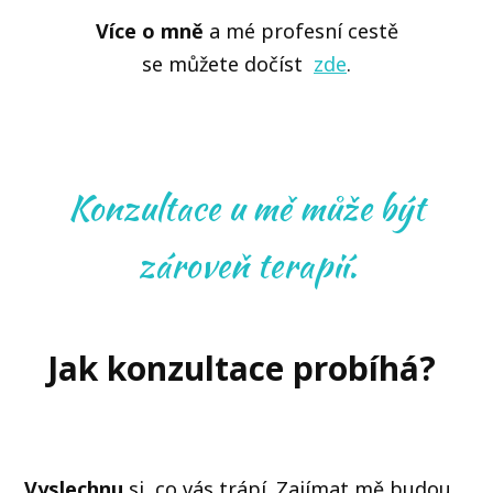
Více o mně
a mé profesní cestě
se můžete dočíst
zde
.
Konzultace u mě může být
zároveň terapií.
Jak konzultace probíhá?
Vyslechnu
si, co vás trápí. Zajímat mě budou