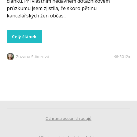
článku. Při vlastním nedávném dotazníkovém
průzkumu jsem zjistila, že skoro pětinu
kancelářských žen občas...
Celý článek
Zuzana Stiborová
3012x
Ochrana osobních údajů