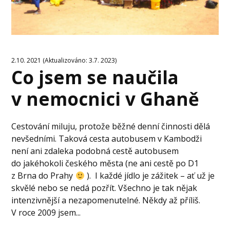
2.10. 2021 (Aktualizováno: 3.7. 2023)
Co jsem se naučila
v nemocnici v Ghaně
Cestování miluju, protože běžné denní činnosti dělá
nevšedními. Taková cesta autobusem v Kambodži
není ani zdaleka podobná cestě autobusem
do jakéhokoli českého města (ne ani cestě po D1
z Brna do Prahy
). I každé jídlo je zážitek – ať už je
skvělé nebo se nedá pozřít. Všechno je tak nějak
intenzivnější a nezapomenutelné. Někdy až příliš.
V roce 2009 jsem...