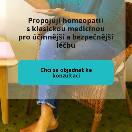
Propojuji homeopatii
s klasickou medicínou
pro účinnější a bezpečnější
léčbu
Chci se objednat ke
konzultaci