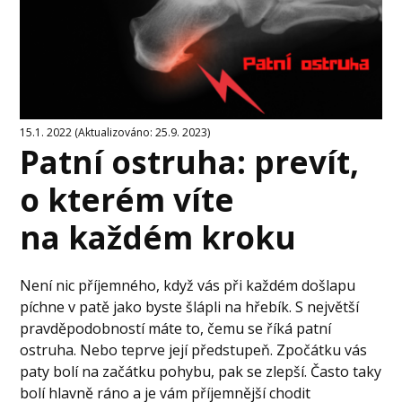
15.1. 2022 (Aktualizováno: 25.9. 2023)
Patní ostruha: prevít,
o kterém víte
na každém kroku
Není nic příjemného, když vás při každém došlapu
píchne v patě jako byste šlápli na hřebík. S největší
pravděpodobností máte to, čemu se říká patní
ostruha. Nebo teprve její předstupeň. Zpočátku vás
paty bolí na začátku pohybu, pak se zlepší. Často taky
bolí hlavně ráno a je vám příjemnější chodit