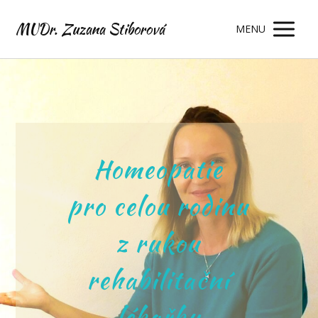
MUDr. Zuzana Stiborová
MENU
Homeopatie
pro celou rodinu
z rukou
rehabilitační
lékařky