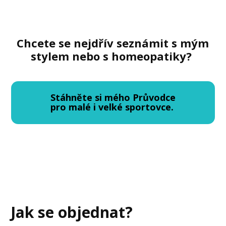
Chcete se nejdřív seznámit s mým
stylem nebo s homeopatiky?
Stáhněte si mého Průvodce
pro malé i velké sportovce.
Jak se objednat?